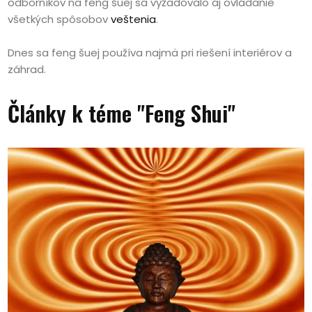
odborníkov na feng šuej sa vyžadovalo aj ovládanie
všetkých spôsobov
veštenia
.
Dnes sa feng šuej používa najmä pri riešení interiérov a
záhrad.
Články k téme "Feng Shui"