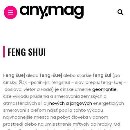
FENG SHUI
Feng šuej
alebo
feng-šuej
alebo staršie
feng šui
(po
čínsky: 风水 –pchin-jin: fēngshuǐ – slov. prepis: feng-šuej –
doslova:
vietor a voda
) je čínske umenie
geomantie
,
čiže výkladu prúdenia a smerovania zemských a
atmosférických síl a
jinových a jangových
energetických
smerovaní s cieľom nájsť podľa tohto výkladu
najvhodnejšie miesto na pobyt človeka v danom
prostredí alebo na umiestnenie mŕtvoly do hrobky. Od