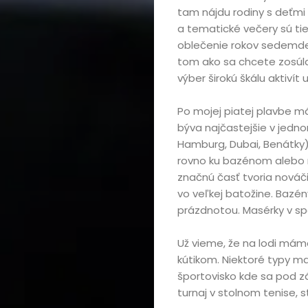
tam nájdu rodiny s deťmi 
Cestovanie
a tematické večery sú tie
oblečenie rokov sedemdesi
Kultúra
tom ako sa chcete zosúl
výber širokú škálu aktivít
Peniaze,
Po mojej piatej plavbe m
podnikanie
býva najčastejšie v jedn
Hamburg, Dubai, Benátky)
Rozhovory
rovno ku bazénom alebo n
značnú časť tvoria nováčiko
vo veľkej batožine. Bazén
Spoločnosť,
prázdnotou. Masérky v sp
politika
Už vieme, že na lodi mám
kútikom. Niektoré typy ma
Sprievodca
športovisko kde sa pod z
turnaj v stolnom tenise, 