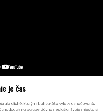
ie je čas
úrala cliché, ktorými boli takéto výlety označované.
ôchodcoch na palube dávno neplatia. Svoje miesto si