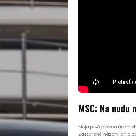
Domov
Automobily,
motorky,
mobilita
MSC: Na nudu n
Bývanie,
Moja prvá plavba úplne zb
domácnosť
Zastarané názory len o d