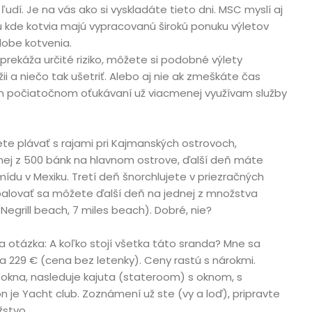
 ľudí. Je na vás ako si vyskladáte tieto dni. MSC myslí aj
 kde kotvia majú vypracovanú širokú ponuku výletov
obe kotvenia.
prekáža určité riziko, môžete si podobné výlety
ii a niečo tak ušetriť. Alebo aj nie ak zmeškáte čas
m počiatočnom oťukávaní už viacmenej využívam služby
te plávať s rajami pri Kajmanských ostrovoch,
dnej z 500 bánk na hlavnom ostrove, ďalší deň máte
du v Mexiku. Tretí deň šnorchlujete v priezračných
lovať sa môžete ďalší deň na jednej z množstva
Negrill beach, 7 miles beach). Dobré, nie?
a otázka: A koľko stojí všetka táto sranda? Mne sa
 za 229 € (cena bez letenky). Ceny rastú s nárokmi.
z okna, nasleduje kajuta (stateroom) s oknom, s
 je Yacht club. Zoznámení už ste (vy a loď), pripravte
stvo.