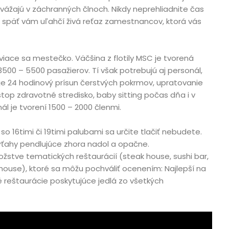
vážajú v záchranných člnoch. Nikdy neprehliadnite čas
a späť vám uľahčí živá reťaz zamestnancov, ktorá vás
aviace sa mestečko. Väčšina z flotily MSC je tvorená
500 – 5500 pasažierov. Tí však potrebujú aj personál,
je 24 hodinový prísun čerstvých pokrmov, upratovanie
top zdravotné stredisko, baby sitting počas dňa i v
ál je tvorení 1500 – 2000 členmi.
 so 16timi či 19timi palubami sa určite tlačiť nebudete.
ahy pendlujúce zhora nadol a opačne.
žstve tematických reštaurácií (steak house, sushi bar,
 house), ktoré sa môžu pochváliť ocenením: Najlepší na
é reštaurácie poskytujúce jedlá zo všetkých