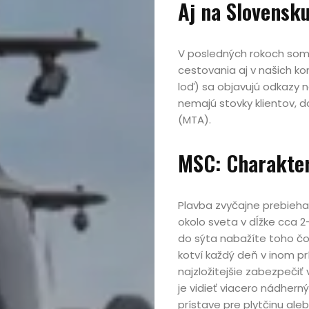
Aj na Slovensku
V posledných rokoch som 
cestovania aj v našich ko
loď) sa objavujú odkazy n
nemajú stovky klientov, 
(MTA).
MSC: Charakter
Plavba zvyčajne prebieha 
okolo sveta v dĺžke cca 2
do sýta nabažíte toho čo
kotví každý deň v inom pr
najzložitejšie zabezpečiť
je vidieť viacero nádher
prístave pre plytčinu ale