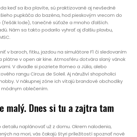
eda keď sa iba plavíte, sú praktizované aj nevšedné
lepšieho pupkáča do bazéna, hod pieskovým vrecom do
ip (fešák lode), tanečné súťaže a mnoho ďalších.
dú. Nám sa takto podarilo vyhrať aj ďalšiu plavbu,
 MSC.
iť v baroch, fitku, jazdou na simulátore F1 či sledovaním
a plátne v open air kine. Atmosféru dotvára slaný vánok
mi. V divadle si pozriete Romeo a Júlia, alebo
vého rangu Circus de Soleil. Aj náruživí shopoholici
teľ
hobby. V nákupnej zóne ich vítajú brandové obchodíky
aj módnym oblečením.
e malý. Dnes si tu a zajtra tam
 detailu naplánovať už z domu. Okrem nalodenia,
ných na mori, vás čakajú štyri príležitostí spoznať nové