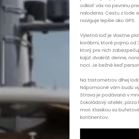
odkiaľ vás na pevninu pre
nalodenia. Cestu z lode 
naviguje lepšie ako GPS.
Výletná loď je vlastne pl
korábmi, ktoré pojmú od 3
ktorý pre nich zabezpeču
kajút dvakrát denne, nons
noci. Je bežné keď person
Na tristometrov dlhej lodi
Nápomocné vám budú výť
Strava je podávaná v mno
čokoládový ateliér, pizza
mori. Klasikou sú bufetov
kontinentov.