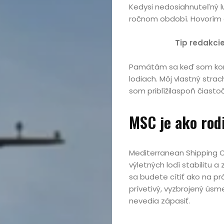
Kedysi nedosiahnuteľný l
ročnom období. Hovorím o
Tip redakci
Pamätám sa keď som konči
lodiach. Môj vlastný stra
som priblížilaspoň čiastoč
MSC je ako rod
Mediterranean Shipping 
výletných lodí stabilitu a 
sa budete cítiť ako na pr
prívetivý, vyzbrojený ús
nevedia zápasiť.