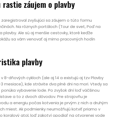
 rastie záujem o plavby
zaregistroval zvyšujúci sa záujem o túto formu
nčinách. Na rôznych portáloch (Tour de svet, Poď na
a plavby. Ale sú aj menšie cestovky, ktoré keďže
dokážu sa vám venovať aj mimo pracovných hodín
istika plavby
v 8-dňových cykloch (ale aj 14 a existujú aj tzv Plavby
-3 mesiace), kde strávite dva plné dni na mori. Vtedy sa
 ponúka vybavenie lode. Po zvyšok dní loď väčšinou
ístave a to z dvoch dôvodov. Pre strojovňu je
 vodu a energiu počas kotvenia je prvým z nich a druhým
ných miest. Ak podmienky neumožňujú kotviť priamo v
bo koralový atol, loď zakotví opodiaľ na otvorenej vode