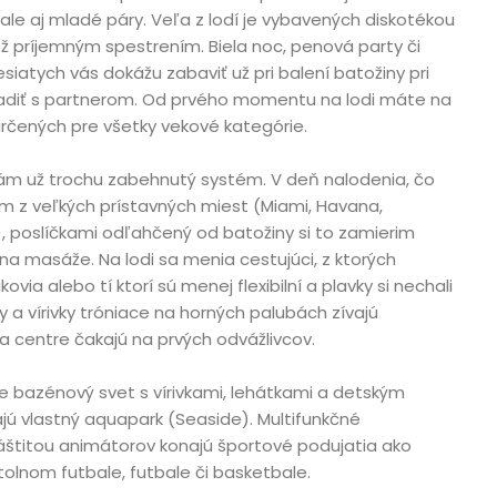
ale aj mladé páry. Veľa z lodí je vybavených diskotékou
ž príjemným spestrením. Biela noc, penová party či
atych vás dokážu zabaviť už pri balení batožiny pri
adiť s partnerom. Od prvého momentu na lodi máte na
 určených pre všetky vekové kategórie.
ám už trochu zabehnutý systém. V deň nalodenia, čo
om z veľkých prístavných miest (Miami, Havana,
, poslíčkami odľahčený od batožiny si to zamierim
a masáže. Na lodi sa menia cestujúci, z ktorých
via alebo tí ktorí sú menej flexibilní a plavky si nechali
y a vírivky tróniace na horných palubách zívajú
a centre čakajú na prvých odvážlivcov.
e bazénový svet s vírivkami, lehátkami a detským
jú vlastný aquapark (Seaside). Multifunkčné
áštitou animátorov konajú športové podujatia ako
stolnom futbale, futbale či basketbale.