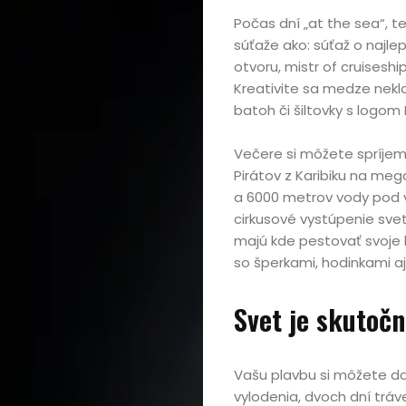
kúpou,
Počas dní „at the sea“, t
recenzie
súťaže ako: súťaž o naj
otvoru, mistr of cruisesh
Technológie
Kreativite sa medze nekla
batoh či šiltovky s logom
Životný
Večere si môžete spríjemn
Pirátov z Karibiku na meg
štýl
a 6000 metrov vody pod va
cirkusové vystúpenie sveto
Prevádzkova
majú kde pestovať svoje 
so šperkami, hodinkami 
Svet je skutočn
Vyhľadať
Vašu plavbu si môžete do
vylodenia, dvoch dní tráve