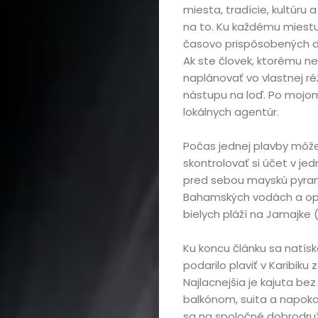
miesta, tradície, kultúru a
na to. Ku každému miestu
časovo prispôsobených d
Ak ste človek, ktorému ne
naplánovať vo vlastnej réž
nástupu na loď. Po mojo
lokálnych agentúr.
Počas jednej plavby môže
skontrolovať si účet v je
pred sebou mayskú pyramí
Bahamských vodách a opa
bielych pláží na Jamajke (
Ku koncu článku sa natísk
podarilo plaviť v Karibiku
Najlacnejšia je kajuta be
balkónom, suita a napokon
sa na spoločné dobrodruž