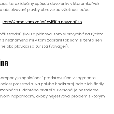
uxus, teraz ideálny spôsob dovolenky v ktoromkoľvek
 absolvovaní plavby obrovskou výletnou loďou.
e:
Pomôžeme vám začať cvičiť a nevzdať to
l strednú školu a plánoval som si privyrobiť na týchto
ch z neznámeho mi v tom zabránil tak som si tento sen
ne ako plaviaci sa turista (voyager).
ina
Company je spoločnosť predstavujúca v segmente
znalosť prostredia. Na palube hociktorej lode z ich flotily
ázdninách u dobrého priateľa. Personál je nesmierne
mevom, nápomocný, akoby nejestvoval problém s ktorým