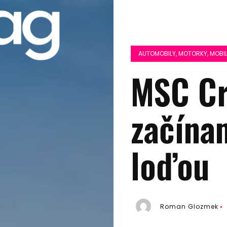
AUTOMOBILY, MOTORKY, MOBIL
MSC Cr
začína
loďou
Roman Glozmek