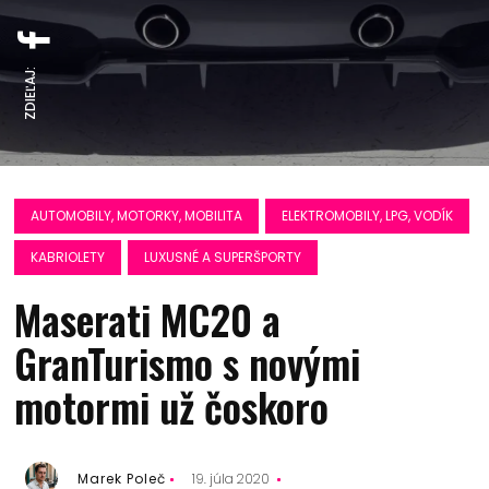
ZDIEĽAJ:
AUTOMOBILY, MOTORKY, MOBILITA
ELEKTROMOBILY, LPG, VODÍK
KABRIOLETY
LUXUSNÉ A SUPERŠPORTY
Maserati MC20 a
GranTurismo s novými
motormi už čoskoro
Marek Poleč
19. júla 2020