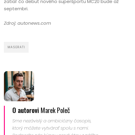
zatiaľ čo debut nového superšportu MC20 bude až
septembri.
Zdroj: autonews.com
MASERATI
O autorovi
Marek Poleč
Sme nezávislý a ambiciózny časopis,
ktorý môžete vytvárať spolu s nami.