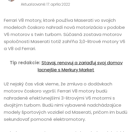
Aktualizované: 17. apríla 2022
Ferrari V8 motory, ktoré používa Maserati vo svojich
modeloch čoskoro nahradí nová motorizácia v podobe
V6 motorov s twin turbom. Súčasná zostava motorov
spoločnosti Maserati totiž zahŕňa 3,0-litrové motory V6
a V8 od Ferrari.
Tip redakcie:
Stavaj, renovuj a zariaďuj svoj domov
lacnejšie s Merkury Market
Už nejaký čas však vieme, že zmluva o dodávkach
motorov čoskoro vyprší. Ferrari V8 motory budú
nahradené efektívnejšími 3-litrovými V6 motormi s
dvojitým turbom. Budú nimi vybavené nadchádzajúce
modely športových vozidiel od Maserati, pričom im budú
sekundovať pomocné elektromotory.