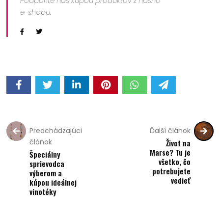
Podporíte nás kúpou produktov z nášho
e-shopu.
Predchádzajúci
Ďalší článok
článok
Život na
Marse? Tu je
Špeciálny
všetko, čo
sprievodca
potrebujete
výberom a
vedieť
kúpou ideálnej
vinotéky