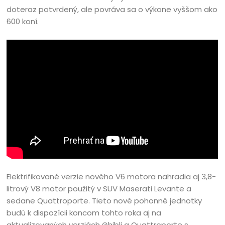
doteraz potvrdený, ale povráva sa o výkone vyššom ako
600 koní.
Elektrifikované verzie nového V6 motora nahradia aj 3,8-
litrový V8 motor použitý v SUV Maserati Levante a
sedane Quattroporte. Tieto nové pohonné jednotky
budú k dispozícii koncom tohto roka aj na
aktualizovaných verziách Ghibli a Quattroporte s