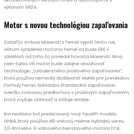
výkonom 582 k.
Motor s novou technológiou zapaľovania
Zatiaľčo zmluva Maserati s Ferrari vyprší tento rok,
dátum vyradenia motorov Ferrari sa bude líšiť v
závislosti od toho čo povedal hovorca Maserati. Nový
twin-turbo V6 motor bude údajne obsahovať
technológiu „turbulentného prúdového zapaľovania“,
ktorú používa nemecký dodávateľ Mahle pre pretekárov
Formuly Ferrari. Nahrádza štandardnú zapaľovaciu
sviečku zostavou predkomory s prúdovým zapaľovaním,
ktorá zvyšuje účinnosť a znižuje emisie.
Iba nedávno bol predstavený nový facelift modelu
Ghibli, ktorý používa 48-voltovú mierne hybridnú verziu
2,0-litrového 4-valcového benzínového motora FCA,