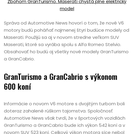
Zbohom GranTurismo. Maserati chystá plne elektrický
model
Správa od Automotive News hovorí o tom, že nové V6
motory budú poháňať najmenej štyri budúce modely od
Maserati. Použijú sa aj v novom stredne veľkom SUV
Maserati, ktoré sa vyrába spolu s Alfa Romeo Stelvio.
Obsahovať ho budú aj všetky nové modely GranTurismo
a GranCabrio.
GranTurismo a GranCabrio s výkonom
600 koní
Informácie o novom V6 motore s dvojitým turbom boli
doteraz zahalené rúškom tajomstva. Spoločnosť
Automotive News však tvrdí, že v športových vozidlách
GranTurismo a GranCabrio bude ich výkon 542 koní a v
novom SUV 523 koní. Celkový výkon motora síce nebol