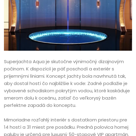
Superjachta Aqua je skutočne výnimočný dizajnovým
počinom. K dispozícií je päť poschodí a exteriér s
príjemnými líniami. Koncept jachty bola navrhnutá tak,
aby dostal hostí čo najbližšie k vode: Zadné podlažie je
vybavené schodiskom pokrytým vodou, ktoré kaskáduje
smerom dolu k oceánu, zatiaľ čo veľkorysý bazén
perfektne zapadá do konceptu.
Mimoriadne rozľahlý interiér s dostatkom priestoru pre
14 hostí a 31 miest pre posádku. Predná polovica hornej
paluby je určená pre luxusný 50-stopové VIP apartmán.