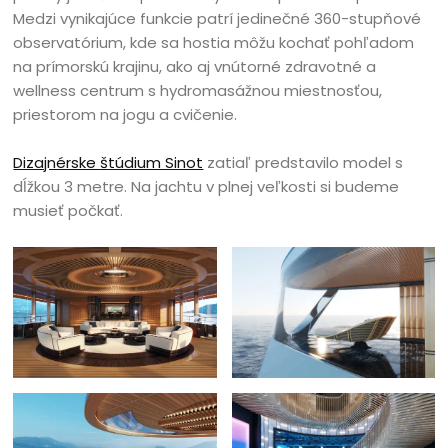
Medzi vynikajúce funkcie patrí jedinečné 360-stupňové
observatórium, kde sa hostia môžu kochať pohľadom
na prímorskú krajinu, ako aj vnútorné zdravotné a
wellness centrum s hydromasážnou miestnosťou,
priestorom na jogu a cvičenie.
Dizajnérske štúdium Sinot
zatiaľ predstavilo model s
dĺžkou 3 metre. Na jachtu v plnej veľkosti si budeme
musieť počkať.