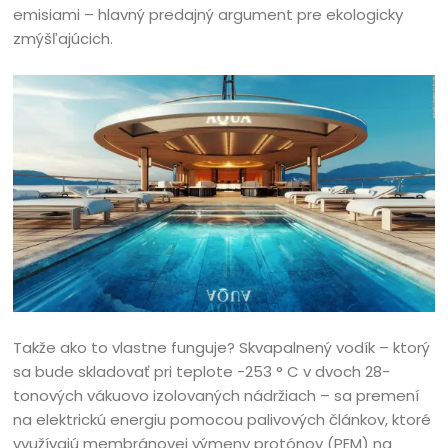
emisiami – hlavný predajný argument pre ekologicky
zmýšľajúcich.
Takže ako to vlastne funguje? Skvapalnený vodík – ktorý
sa bude skladovať pri teplote -253 ° C v dvoch 28-
tonových vákuovo izolovaných nádržiach – sa premení
na elektrickú energiu pomocou palivových článkov, ktoré
využívajú membránovej výmeny protónov (PEM) na