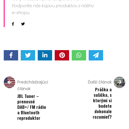
Podporíte nás kúpou produktov z nášho
e-shopu.
Predchádzajúci
Ďalší článok
článok
Práčka a
sušička, s
JBL Tuner –
ktorými si
prenosné
budete
DAB+/ FM rádio
dokonale
a Bluetooth
rozumieť?
reproduktor