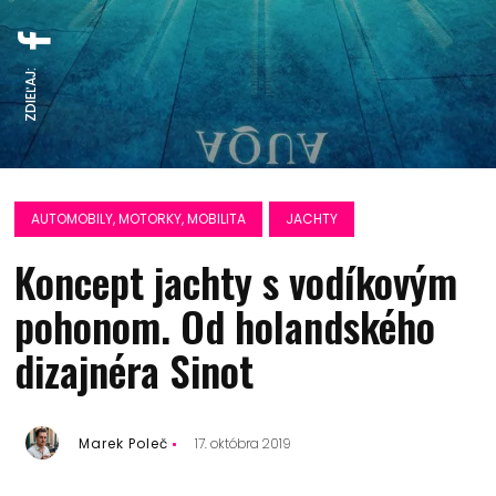
ZDIEĽAJ:
AUTOMOBILY, MOTORKY, MOBILITA
JACHTY
Koncept jachty s vodíkovým
pohonom. Od holandského
dizajnéra Sinot
Marek Poleč
17. októbra 2019