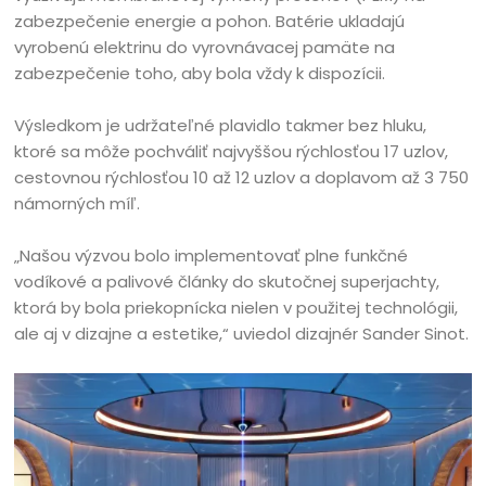
zabezpečenie energie a pohon. Batérie ukladajú
vyrobenú elektrinu do vyrovnávacej pamäte na
zabezpečenie toho, aby bola vždy k dispozícii.
Výsledkom je udržateľné plavidlo takmer bez hluku,
ktoré sa môže pochváliť najvyššou rýchlosťou 17 uzlov,
cestovnou rýchlosťou 10 až 12 uzlov a doplavom až 3 750
námorných míľ.
„Našou výzvou bolo implementovať plne funkčné
vodíkové a palivové články do skutočnej superjachty,
ktorá by bola priekopnícka nielen v použitej technológii,
ale aj v dizajne a estetike,“ uviedol dizajnér Sander Sinot.