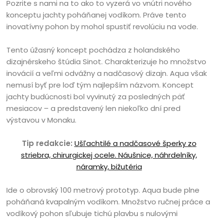
Pozrite s nami na to ako to vyzerá vo vnútri nového
konceptu jachty poháňanej vodíkom. Práve tento
inovatívny pohon by mohol spustiť revolúciu na vode.
Tento úžasný koncept pochádza z holandského
dizajnérskeho štúdia Sinot. Charakterizuje ho množstvo
inovácií a veľmi odvážny a nadčasový dizajn. Aqua však
nemusí byť pre loď tým najlepším názvom. Koncept
jachty budúcnosti bol vyvinutý za posledných päť
mesiacov – a predstavený len niekoľko dní pred
výstavou v Monaku.
Tip redakcie:
Ušľachtilé a nadčasové šperky zo
striebra, chirurgickej ocele. Náušnice, náhrdelníky,
náramky, bižutéria
Ide o obrovský 100 metrový prototyp. Aqua bude plne
poháňaná kvapalným vodíkom. Množstvo ručnej práce a
vodíkový pohon sľubuje tichú plavbu s nulovými